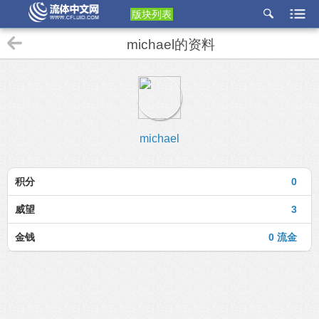
版块列表
etu
michael的资料
p
michael
积分
0
威望
3
金钱
0 流金