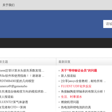
关于我们
新主题
最新回复
fluent岔管计算水头损失系数发现 ...
关于“等待验证会员”的问题
求flic软件和使用指南！！谢谢谢 ...
新人报道贴
求DTMB4383桨的几何模型
[分享]ansys全套教程，献给所有 ...
numerca中的gemoturbo
FLUENT UDF化学反应
非共沸混合物相变方向的模拟求助 ...
角接触陶瓷球轴承的有限元分析！
新人报道贴
生活、时事灌水
FLUENT计算气体渗透
燃烧机理问题
有无佬有CFD++算例
热电池和锂电池的仿真