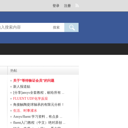
登录
注册
搜索
热帖
关于“等待验证会员”的问题
新人报道贴
[分享]ansys全套教程，献给所有 ...
FLUENT UDF化学反应
角接触陶瓷球轴承的有限元分析！
生活、时事灌水
Ansys/fluent 学习资料，有点多 ...
fluent入门教程（中文）绝对原创 ...