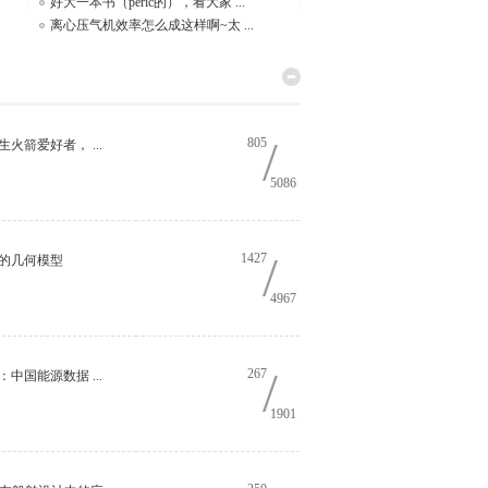
好大一本书（peric的），看大家 ...
离心压气机效率怎么成这样啊~太 ...
/
805
生火箭爱好者， ...
5086
/
1427
3桨的几何模型
4967
/
267
：中国能源数据 ...
1901