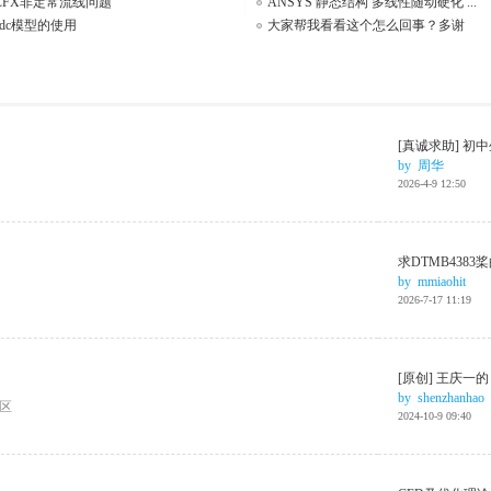
CFX非定常流线问题
ANSYS 静态结构 多线性随动硬化 ...
edc模型的使用
大家帮我看看这个怎么回事？多谢
[真诚求助] 初中
by
周华
2026-4-9 12:50
求DTMB438
by
mmiaohit
2026-7-17 11:19
[原创] 王庆一的
by
shenzhanhao
区
2024-10-9 09:40