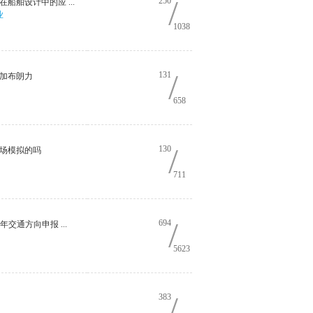
/
250
在船舶设计中的应 ...
业
1038
/
131
加布朗力
658
/
130
场模拟的吗
711
/
694
年交通方向申报 ...
5623
/
383