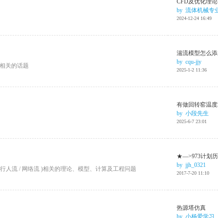
CFD及优化理论
by
流体机械专
2024-12-24 16:49
湍流模型怎么添
by
cqu-jjy
相关的话题
2025-1-2 11:36
有做回转窑温度
by
小段先生
2025-6-7 23:01
★—>973计划历
by
jjh_0321
/ 行人流 / 网络流 )相关的理论、模型、计算及工程问题
2017-7-20 11:10
热源塔仿真
by
小杨爱学习