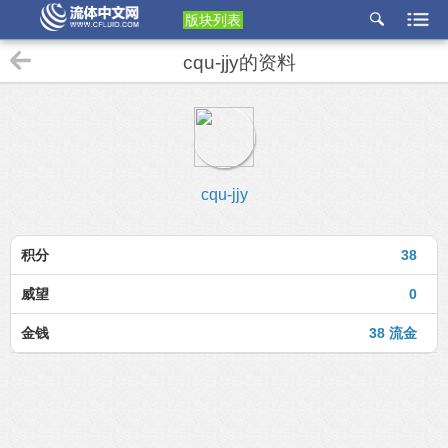
版块列表
etu
cqu-jjy的资料
p
cqu-jjy
积分
38
威望
0
金钱
38 流金