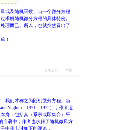
变量或及随机函数。当一个微分方程
到过求解随机微分方程的具体特例。
殊处理而已。所以，也就突然冒出了
简单！
使用道具
举报
时，我们才称之为随机微分方程。当
aglom，1971，1975），作者运
程本身，包括其（系宗或即集合）平
lom的专著中，作者也求解了随机微风方
帖子中作出过如下的评论：