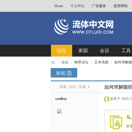
Home
个人中心
广告服务
使用帮助
论坛
家园
会议
工具
论坛
推荐论坛
正本清源
如何求解随
如何求解随
查看:
1019
|
回复:
4
流
»
›
›
›
coolboy
发表于 2026-5-2
马
您