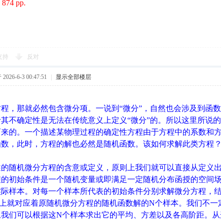
 874 pp.
支持
反对
026-6-3 00:47:51
|
显示全部楼层
程，那就必然包含微分项。一说到“微分”，自然也会涉及到函
其不确定性是无法在传统意义上定义“微分”的。所以这里所说
而来的。一个描述某物理过程的确定性方程由于方程中的系数和
函数，此时，方程的解也必然是随机函数。该如何求解此类方程
述的随机微分方程的含意或定义，原则上我们就可以直接从定义
程的初始条件是一个随机变量或即满足一定随机分布函授的空间场
实际样本。对每一个样本所代表的初始条件分别求解微分方程，结
际上就对应着原随机微分方程的随机函数解的N个样本。我们不一
上我们可以根据这N个样本求出它的平均、方差以及各高阶距。从