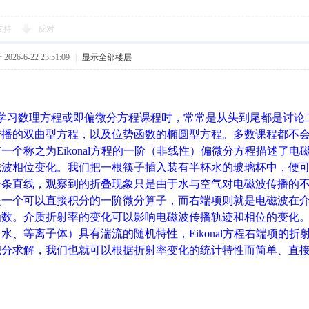
支持
反对
026-6-22 23:51:09
|
显示全部楼层
在学习数理方程或即偏微分方程课程时，常常是从头到尾都是讨论
传播的双曲型方程，以及位势函数的椭圆型方程。多数课程都不
一个称之为Eikonal方程的一阶（非线性）偏微分方程描述了
磁波相位变化。我们把一根筷子插入装有半杯水的玻璃杯中，便
条直线，观察到的折叠现象只是由于水与空气对电磁波传播的不同折
是一个可以直接积分的一阶微分算子，而右端项则就是电磁波在
函数。介质折射率的变化可以影响电磁波传播轨迹和相位的变化
水、等离子体）具有湍流的随机特性，Eikonal方程右端项的折射率
积分求解，我们也就可以根据折射率变化的统计特性而简单、直
。