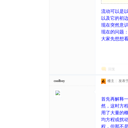
流动可以是
体
以及它的初
现在突然意
现在的问题
大家先想想
回复
中
coolboy
楼主
|
发表于 2
首先再解释
然，这时方程的
用了大量的
均方程或扰动
程，但那不是