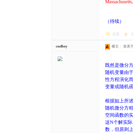
Massachusetts,
（待续）
回复
coolboy
楼主
|
发表于 2
既然是微分方
随机变量由于
性方程演化
变量或随机
根据如上所
随机微分方
空间函数的
这N个解实
数，但原则