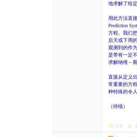
地求解了给
用此方法直接
Predict
方程。我们
后天或下周
观测到的作
是带有一定
求解纳维－
直接从定义出
常重要的方
种特殊的令
（待续）
回复