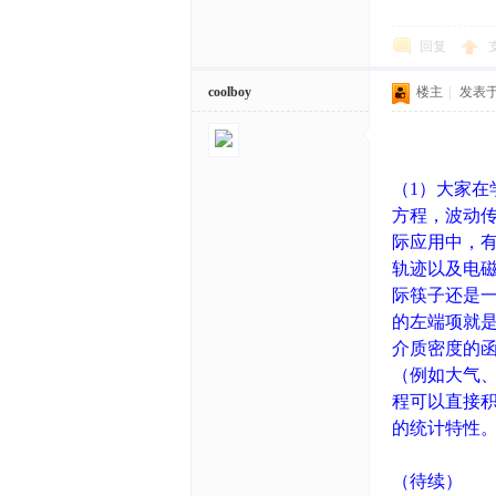
回复
coolboy
楼主
|
发表于 2
（1）大家
方程，波动
际应用中，有
轨迹以及电
际筷子还是一
的左端项就
介质密度的
（例如大气、
程可以直接
的统计特性
（待续）