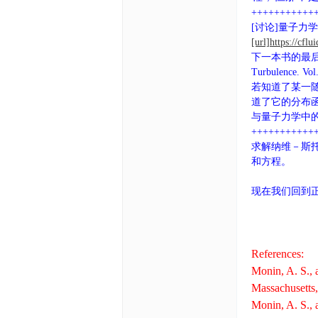
文
+++++++++++
[讨论]量子力学和
[url]https://cf
下一本书的最后一章(Ch
Turbulence. Vol
若知道了某一
道了它的分布
与量子力学中的
+++++++++++
网
求解纳维－斯
和方程。
现在我们回到
References:
Monin, A. S., 
Massachusetts,
Monin, A. S., 