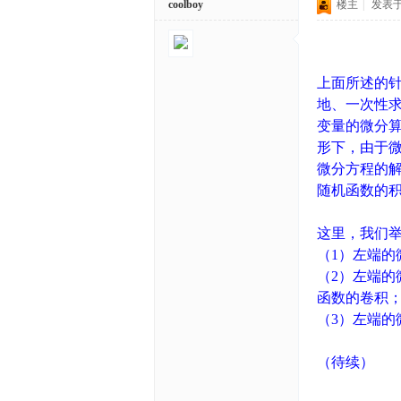
coolboy
楼主
|
发表于 2
上面所述的
地、一次性
变量的微分
形下，由于
微分方程的
随机函数的
这里，我们
（1）左端
（2）左端
函数的卷积
（3）左端
（待续）