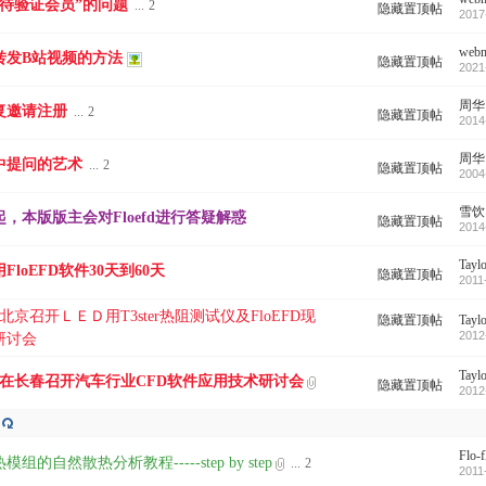
等待验证会员”的问题
...
2
隐藏置顶帖
2017
webm
转发B站视频的方法
隐藏置顶帖
2021
周华
复邀请注册
...
2
隐藏置顶帖
2014
周华
中提问的艺术
...
2
隐藏置顶帖
2004
雪饮
，本版版主会对Floefd进行答疑解惑
隐藏置顶帖
2014
Tayl
FloEFD软件30天到60天
隐藏置顶帖
2011
日北京召开ＬＥＤ用T3ster热阻测试仪及FloEFD现
隐藏置顶帖
Tayl
2012
研讨会
Tayl
2日在长春召开汽车行业CFD软件应用技术研讨会
隐藏置顶帖
2012
Flo-f
模组的自然散热分析教程-----step by step
...
2
2011