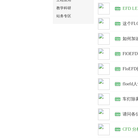
工程应用
文
教学科研
EFD 
站务专区
这个FL
如何加速
FlOE
网
FloEF
floef
车灯除
请问各位老
CFD