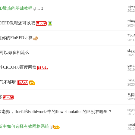
wjwa
LED散热的基础教程
...
2
2012
mlmy
OEFD教程还可以吧
2024
Flo-f
你的FloEFD计算
2011
skyy
FD可以做多相流么
2021
gavi
D挂CREO4.0百度网盘
2019
lian
d人气不够呀
2023
吕同
雾
2023
orgri
师，floefd和solidworks中的flow simulation的区别在哪里？
2017
weizi
 分析中如何选择有效网格系统
2012