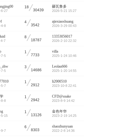
/
ngjing00
砸瓦鲁多
18
30439
-6-27
2026-5-21 15:27
/
f
ajiexiaoshuang
4
3542
-4-8
2026-3-29 00:43
/
luid
13353056017
8
18787
-4-7
2026-2-10 22:32
/
p
villa
1
7733
-7-5
2025-1-24 10:46
/
n_zhw
Leolau666
3
14686
-7-5
2025-1-20 14:55
/
g77010
li2000510
1
2912
-5-7
2023-10-8 22:41
/
学
CFD@snake
1
2942
-8-8
2023-8-9 14:42
/
ng
金色年华
1
13126
-5-15
2023-2-19 14:25
/
shaozhunyuan
6
8303
-9-7
2022-2-8 14:36