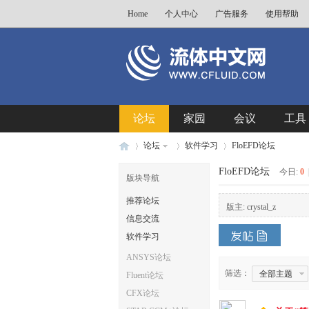
Home
个人中心
广告服务
使用帮助
论坛
家园
会议
工具
论坛
软件学习
FloEFD论坛
FloEFD论坛
今日:
0
|
版块导航
推荐论坛
流
»
›
›
版主:
crystal_z
信息交流
软件学习
ANSYS论坛
筛选：
全部主题
Fluent论坛
CFX论坛