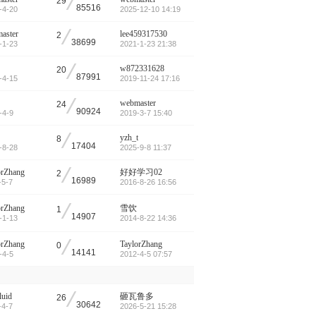
/
29
85516
-4-20
2025-12-10 14:19
/
aster
lee459317530
2
38699
-1-23
2021-1-23 21:38
/
w872331628
20
87991
-4-15
2019-11-24 17:16
/
webmaster
24
90924
-4-9
2019-3-7 15:40
/
yzh_t
8
17404
-8-28
2025-9-8 11:37
/
orZhang
好好学习02
2
16989
-5-7
2016-8-26 16:56
/
orZhang
雪饮
1
14907
-1-13
2014-8-22 14:36
/
orZhang
TaylorZhang
0
14141
-4-5
2012-4-5 07:57
/
luid
砸瓦鲁多
26
30642
-4-7
2026-5-21 15:28