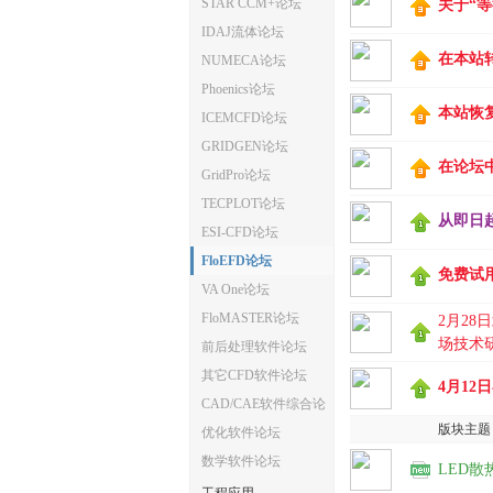
STAR CCM+论坛
关于“
IDAJ流体论坛
体
在本站
NUMECA论坛
Phoenics论坛
本站恢
ICEMCFD论坛
GRIDGEN论坛
在论坛
GridPro论坛
TECPLOT论坛
从即日起
ESI-CFD论坛
FloEFD论坛
中
免费试用
VA One论坛
FloMASTER论坛
2月28
场技术
前后处理软件论坛
其它CFD软件论坛
4月1
CAD/CAE软件综合论
版块主题
坛
优化软件论坛
数学软件论坛
LED散热