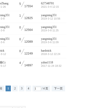
/
orZhang
627548701
5
17554
-1-26
2021-3-4 12:15
/
ming351
yangming351
1
12825
-3-8
2019-3-12 10:56
/
ming351
yangming351
0
12564
-3-8
2019-3-8 11:25
/
ming351
yangming351
0
12089
-3-6
2019-3-6 11:09
/
tick
hardstick
0
12249
-3-12
2018-3-12 22:24
/
狼Cc
yzhm1118
4
14897
-5-17
2017-11-24 18:32
回
1
2
3
4
/ 4 页
下一页