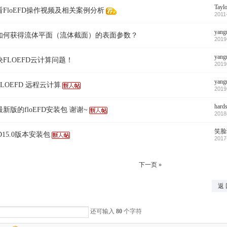
Tayl
FloEFD操作视频及相关案例分析
2011
yang
如何获得流体平面（流体截面）的表面参数？
2019
yang
FLOEFD云计算问题！
2019
yang
LOEFD 远程云计算
2019
hards
新版的floEFD安装包 谢谢~
2018
笑脸
D15.0版本安装包
2017
下一页 »
返 
还可输入
80
个字符