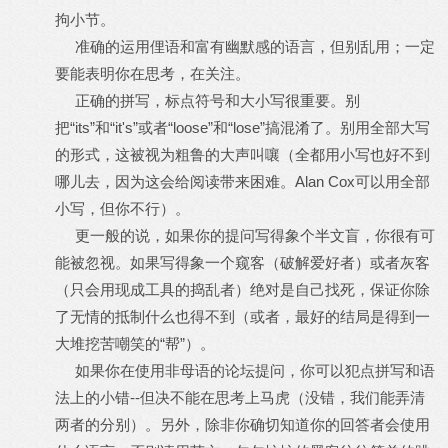
拘小节。
准确的运用俚语和富有幽默感的语言，但别乱用；一定
要能表明你在思考，在关注。
正确的拼写，标点符号和大小写很重要。别
把“its”和“it's”或者“loose”和“lose”搞混淆了。别用全部大写
的形式，这被视为粗鲁的大声叫嚷（全都用小写也好不到
哪儿去，因为这会给阅读带来困难。Alan Cox可以用全部
小写，但你不行）。
更一般的说，如果你的提问写得象个半文盲，你很有可
能被忽视。如果写得象一个窥客（破解爱好者）或者灰客
（只会用现成工具的捣乱者）绝对是自己找死，保证你除
了无情的抵制什么也得不到（或者，最好的结局是得到一
大堆挖苦嘲笑的“帮”）。
如果你在使用非母语的论坛提问，你可以犯点拼写和语
法上的小错--但决不能在思考上马虎（没错，我们能弄清
两者的分别）。另外，除非你确切知道你的回答者会使用