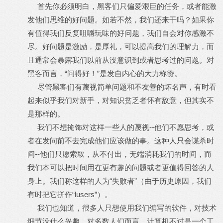
首先你必须明白，黑客们只偏爱艰巨的任务，或者能激
发他们思维的好问题。如若不然，我们还来干吗？如果你
有值得我们反复咀嚼玩味的好问题，我们自会对你感激不
尽。好问题是激励，是厚礼，可以提高我们的理解力，而
且通常会暴露我们以前从没意识到或者思考过的问题。对
黑客而言，“问得好！”是发自内心的大力称赞。
尽管黑客们有蔑视简单问题和不友善的坏名声，有时看
起来似乎我们对新手，对知识贫乏者怀有敌意，但其实不
是那样的。
我们不想掩饰对这样一些人的蔑视--他们不愿思考，或
者在发问前不去完成他们应该做的事。这种人只会谋杀时
间--他们只愿索取，从不付出，无端消耗我们的时间，而
我们本可以把时间用在更有趣的问题或者更值得回答的人
身上。我们称这样的人为“失败者”（由于历史原因，我们
有时把它拼作“lusers”）。
我们也知道，很多人只想使用我们编写的软件，对技术
细节没什么兴趣。对多数人们而言，计算机不过是一个工