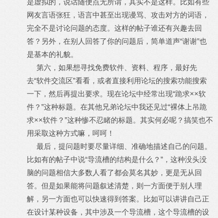
是虚拟的，说话随便点无所谓，其实不是这样。比如有些
网友言语张狂，语言中甚至出现谩骂、攻击对方的词语，
完全不是讨论问题的态度。这样的帖子谁还有兴趣去回
答？另外，在别人回答了你的问题后，简单道声“谢谢”也
是基本的礼貌。
第六，如果想寻找免费软件、资料、程序，最好先
去“软件交流区”看看，或者直接利用论坛的搜索功能搜索
一下，然后再提出要求。现在论坛中经常出现“跪求××软
件？”这种标题。在其他兄弟论坛中我还见过“裸体上吊跪
求××软件？”这种惨不忍睹的标题。其实何必呢？搞笑也不
用采取这种方式嘛，呵呵！
最后，提问题时要尽量详细、准确地描述自己的问题。
比如有的帖子中说“导流槽的结构是什么？”，这种没头没
脑的问题相信大多数人看了都会莫名其妙，更是无从回
答。但是如果能将问题叙述清楚，则一方面便于别人理
解，另一方面也可以快速得到答案。比如可以讲讲自己正
在设计某种设备，其中涉及一个导流槽，这个导流槽的设