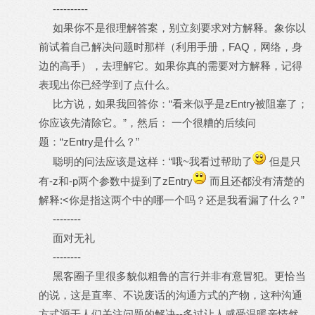
----------
如果你不是很理解答案，别立刻要求对方解释。象你以
前试着自己解决问题时那样（利用手册，FAQ，网络，身
边的高手），去理解它。如果你真的需要对方解释，记得
表现出你已经学到了点什么。
比方说，如果我回答你：“看来似乎是zEntry被阻塞了；
你应该先清除它。”，然后： 一个很糟的后续问
题：“zEntry是什么？”
聪明的问法应该是这样：“哦~我看过帮助了
但是只
有-z和-p两个参数中提到了zEntry
而且还都没有清楚的
解释:<你是指这两个中的哪一个吗？还是我看漏了什么？”
--------
面对无礼
--------
黑客圈子里很多貌似粗鲁的言行并非有意冒犯。更恰当
的说，这是直率、不说废话的沟通方式的产物，这种沟通
方式源于人们关注问题的解决--多过让人感受温暖亲情然