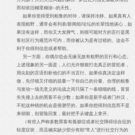
而却依旧糊里糊涂--的天性。
如果你觉得受到粗鲁的对待，请保持冷静。如果真有人
表现粗野，通常会有列表/新闻组/论坛的长辈找他谈心，如
果没有这样，而你又大发脾气，则很可能对方的言行是黑
客社区行为规范许可内，而你被认为是有过错的。这会不
利于你得到信息或者帮助。
另一方面，你偶尔也会无缘无故有粗野的言行和心态。
上述现象的另一面是，人们允许狠狠打击真正的冒犯者，
用尖刻的言语剖析他们的不当言行。如果你真决定这样
做，先仔细又仔细的掂量一下你自己的分量。合理的粗鲁
与发动一场无意义的论战之间只隔了一条细细的线，冒冒
失失撞上去的黑客不在少数；如果你是新手或者门外汉，
不犯这种错的机会是很渺茫的。如果你想得到信息而不是
来胡闹，别冒险回复，最好把手从键盘上拿开。
（有些人声称多数黑客有孤僻症或者社交障碍综合征的
轻度症状，而且确实缺少部分有助“常人”进行社交行为的