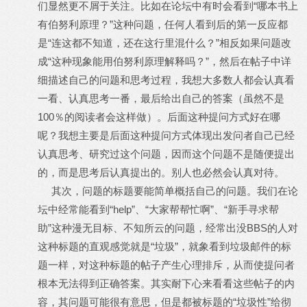
们显然更不屑于关注。比如在论坛中有时会看到“哪本书上
有伯努利原理？”这种问题，任何人看到后的第一反应都
是“连这都不知道，还在这行里混什么？”相反如果问题改
成“这种现象能用伯努利原理解释吗？”，然后在帖子中详
细描述自己的问题和思考过程，我想大多数人都会认真看
一看、认真思考一番，最后给出自己的答案（虽然不是
100％的阅读者会这样做）。后面这种提问方式好在哪
呢？我想主要是后面这种提问方式体现出发问者自己已经
认真思考、研究过这个问题，因而这个问题不是随便提出
的，而是思考后认真提出的。别人也必然会认真对待。
其次，问题的标题要能简单概括自己的问题。我们在论
坛中经常能看到“help”、“大家帮帮忙啊”、“新手寻求帮
助”这种漫无目标、不知所云的问题，经常出没BBS的人对
这种标题的直观感觉就是“垃圾”，就象看到垃圾邮件的标
题一样，对这种标题的帖子产生心理排斥，从而使提问者
根本无法得到正确答案。其实耐下心来看看这些帖子的内
容，其问题可能很有意思，但是都被标题的“垃圾性”给彻