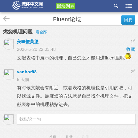
版块列表
etu
Fluent论坛
回复
p
燃烧机理问题
看全部
#
美味蟹黄堡
1
2026-5-20 22:03:48
收藏
文献表格中展示的机理，自己怎么才能用进fluent里呢
#
vanbor98
2
5 天前
有时候文献会有附近，或者表格的机理也是引用的吧，可
以找源文件。最麻烦的方法就是自己找个机理文件，把文
献表格中的机理粘贴进去。
首页
|
登录
|
注册