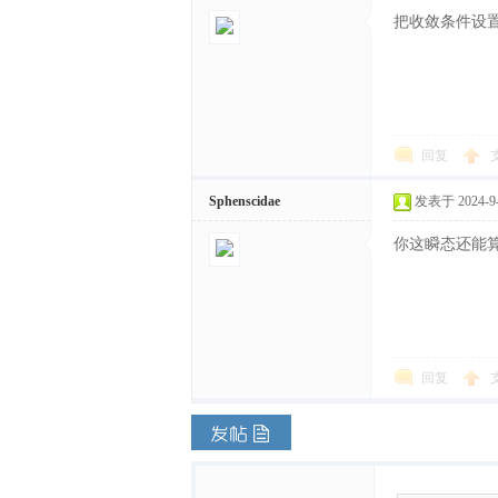
把收敛条件设
回复
Sphenscidae
发表于 2024-9-2
你这瞬态还能
回复