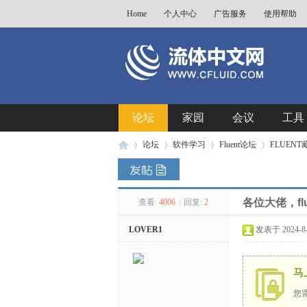
Home
个人中心
广告服务
使用帮助
论坛
家园
会议
工具
论坛
软件学习
Fluent论坛
FLUEN
各位大佬，f
查看:
4006
|
回复:
2
流
»
›
›
›
LOVER1
发表于 2024-8-9
马
您