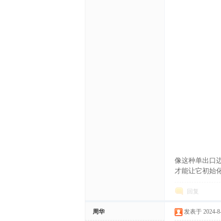
文
网
像这种单出口边
才能让它初始
回复
周华
发表于 2024-8-2