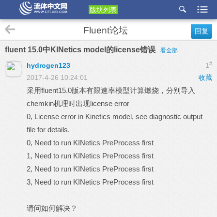
版块列表
etu
Fluent论坛
回复
p
fluent 15.0中KINetics model的license错误
看全部
#
hydrogen123
1
2017-4-26 10:24:01
收藏
采用fluent15.0版本有限速率模型计算燃烧，分别导入
chemkin机理时出现license error
0, License error in Kinetics model, see diagnostic output
file for details.
0, Need to run KINetics PreProcess first
1, Need to run KINetics PreProcess first
2, Need to run KINetics PreProcess first
3, Need to run KINetics PreProcess first
请问如何解决？