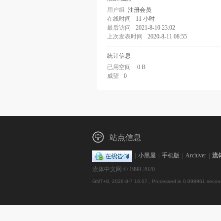
用户组
注册会员
在线时间
11 小时
最后访问
2021-8-10 23:02
上次发表时间
2020-8-11 08:55
统计信息
已用空间
0 B
威望
0
站点信息
|
小黑屋
|
手机版
|
Archiver
|
流
流体中文网 © 1998-2020
GMT+8, 2026-8-7 16:07
, Processed in 0.098961 second