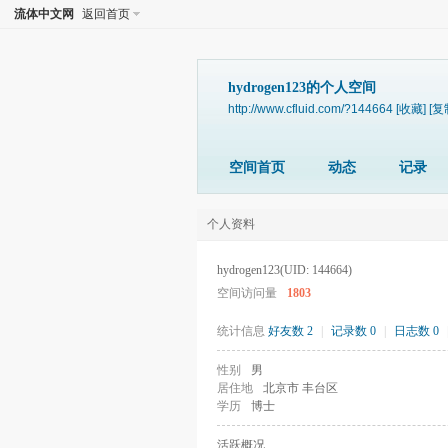
流体中文网
返回首页
hydrogen123的个人空间
http://www.cfluid.com/?144664
[收藏]
[复
空间首页
动态
记录
个人资料
hydrogen123
(UID: 144664)
空间访问量
1803
统计信息
好友数 2
|
记录数 0
|
日志数 0
性别
男
居住地
北京市 丰台区
学历
博士
活跃概况