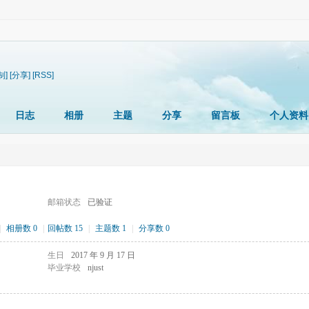
制]
[分享]
[RSS]
日志
相册
主题
分享
留言板
个人资料
邮箱状态
已验证
|
相册数 0
|
回帖数 15
|
主题数 1
|
分享数 0
生日
2017 年 9 月 17 日
毕业学校
njust