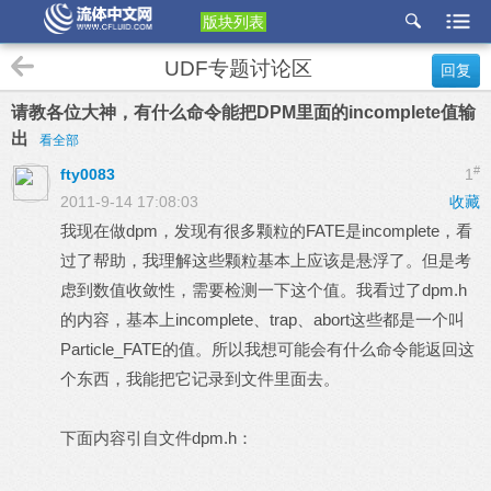
版块列表
etu
UDF专题讨论区
回复
p
请教各位大神，有什么命令能把DPM里面的incomplete值输
出
看全部
#
fty0083
1
2011-9-14 17:08:03
收藏
我现在做dpm，发现有很多颗粒的FATE是incomplete，看
过了帮助，我理解这些颗粒基本上应该是悬浮了。但是考
虑到数值收敛性，需要检测一下这个值。我看过了dpm.h
的内容，基本上incomplete、trap、abort这些都是一个叫
Particle_FATE的值。所以我想可能会有什么命令能返回这
个东西，我能把它记录到文件里面去。
下面内容引自文件dpm.h：