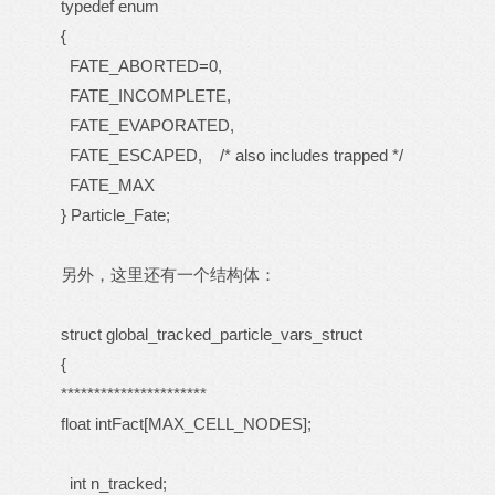
typedef enum
{
FATE_ABORTED=0,
FATE_INCOMPLETE,
FATE_EVAPORATED,
FATE_ESCAPED, /* also includes trapped */
FATE_MAX
} Particle_Fate;
另外，这里还有一个结构体：
struct global_tracked_particle_vars_struct
{
**********************
float intFact[MAX_CELL_NODES];
int n_tracked;