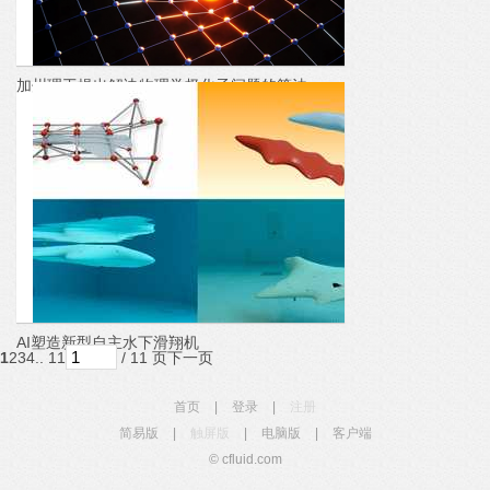
加州理工提出解决物理学极化子问题的算法
AI塑造新型自主水下滑翔机
1
2
3
4
.. 11
/ 11 页
下一页
首页
|
登录
|
注册
简易版
|
触屏版
|
电脑版
|
客户端
© cfluid.com