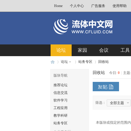
Home
个人中心
广告服务
使用帮助
论坛
家园
会议
工具
论坛
站务专区
回收站
回收站
今日:
0
|
主题
版块导航
推荐论坛
流
»
›
›
信息交流
软件学习
筛选：
全部主题
工程应用
教学科研
本版块或指定的范围内
站务专区