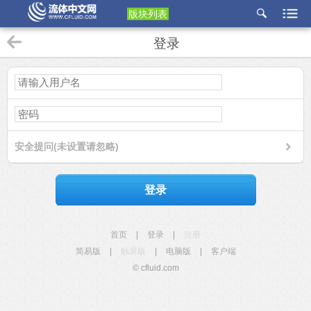
版块列表
etu
登录
p
安全提问(未设置请忽略)
登录
首页
|
登录
|
注册
简易版
|
触屏版
|
电脑版
|
客户端
© cfluid.com