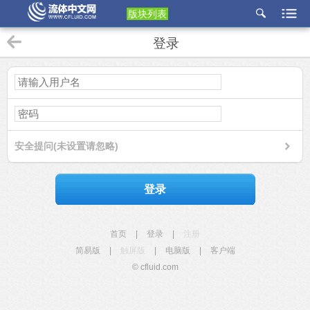
版块列表
etu
登录
p
安全提问(未设置请忽略)
登录
首页
|
登录
|
注册
简易版
|
触屏版
|
电脑版
|
客户端
© cfluid.com