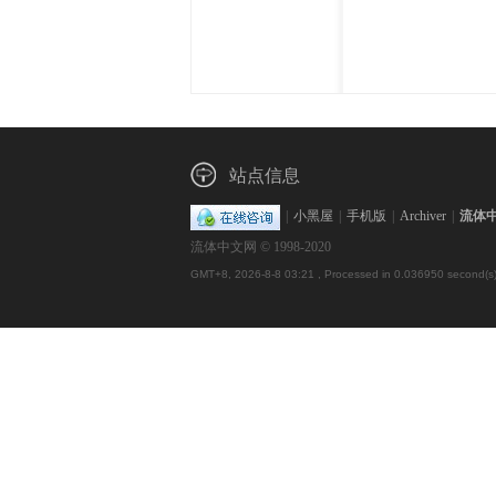
体
站点信息
|
小黑屋
|
手机版
|
Archiver
|
流体
流体中文网 © 1998-2020
中
GMT+8, 2026-8-8 03:21
, Processed in 0.036950 second(s),