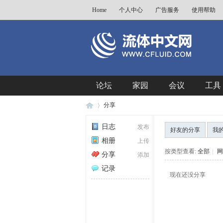
Home
个人中心
广告服务
使用帮助
论坛
家园
会议
工具
分享
日志
发布
好友的分享
我
相册
上传
流
›
按类型查看:
全部
|
网
分享
添加
记录
现在还没分享