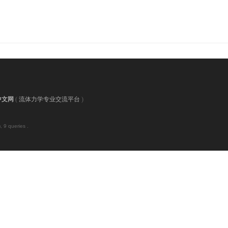
中文网
(
流体力学专业交流平台
)
 9 queries .