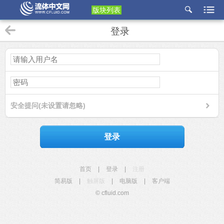
版块列表
etu
登录
p
安全提问(未设置请忽略)
登录
首页
|
登录
|
注册
简易版
|
触屏版
|
电脑版
|
客户端
© cfluid.com