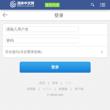
版块列表
etu
登录
p
安全提问(未设置请忽略)
登录
首页
|
登录
|
注册
简易版
|
触屏版
|
电脑版
|
客户端
© cfluid.com