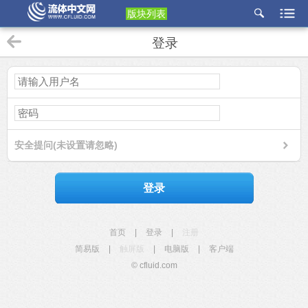
版块列表
etu
登录
p
安全提问(未设置请忽略)
登录
首页
|
登录
|
注册
简易版
|
触屏版
|
电脑版
|
客户端
© cfluid.com