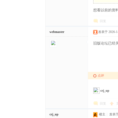
想看以前的资
体
回复
webmaster
发表于 2026-1-2
旧版论坛已经
中
点评
crj_up
回复
crj_up
楼主
|
发表于 2