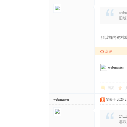
文
webm
旧版
那以前的资料
点评
网
webmaster
回复
webmaster
发表于 2026-2-4
crj_
那以