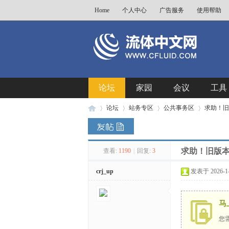
Home
个人中心
广告服务
使用帮助
论坛
家园
会议
工具
论坛
站务专区
公共事务区
求助！旧
求助！旧版
查看:
1190
|
回复:
3
流
»
›
›
›
crj_up
发表于 2026-1-2
马
您