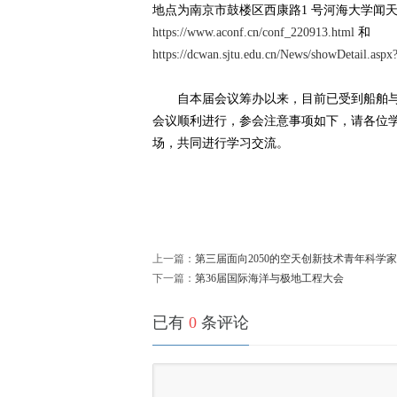
地点为南京市鼓楼区西康路1 号河海大学闻
https://www.aconf.cn/conf_220913.html
和
体
https://dcwan.sjtu.edu.cn/News/showDetail.aspx
自本届会议筹办以来，目前已受到船舶与海
有望改变芯片设计
会议顺利进行，参会注意事项如下，请各位学
场，共同进行学习交流。
中
上一篇：
第三届面向2050的空天创新技术青年科学
下一篇：
第36届国际海洋与极地工程大会
已有
0
条评论