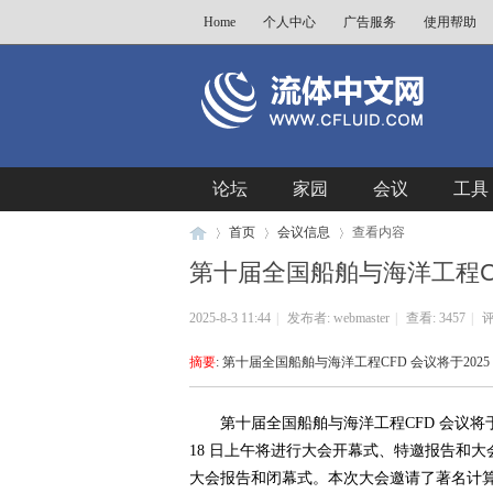
Home
个人中心
广告服务
使用帮助
论坛
家园
会议
工具
首页
会议信息
查看内容
第十届全国船舶与海洋工程C
2025-8-3 11:44
|
发布者:
webmaster
|
查看:
3457
|
评
流
›
›
›
摘要
: 第十届全国船舶与海洋工程CFD 会议将于2025 
第十届全国船舶与海洋工程CFD 会议将于2025
2026新
18 日上午将进行大会开幕式、特邀报告和大会报
大会报告和闭幕式。本次大会邀请了著名计