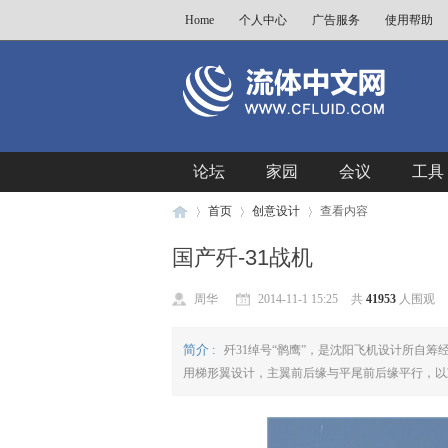
Home
个人中心
广告服务
使用帮助
论坛
家园
会议
工具
首页
创意设计
查看内容
国产歼-31战机
流
›
›
›
周华
2014-11-1 15:25
共
41953
人围观
简介 :
歼31绰号“鹘鹰”，是沈阳飞机设计所自
用梯形翼设计，主翼前后缘与平尾前后缘平行，以减