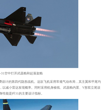
歼-31空中打开武器舱和起落架舱
费设计的第四代隐形战机。这款飞机采用常规气动布局，其主翼和平尾均
，以减小雷达发现概率。同时采用机身棱线、武器舱内置、V形双立尾设
身性能是歼31的主要设计指标。