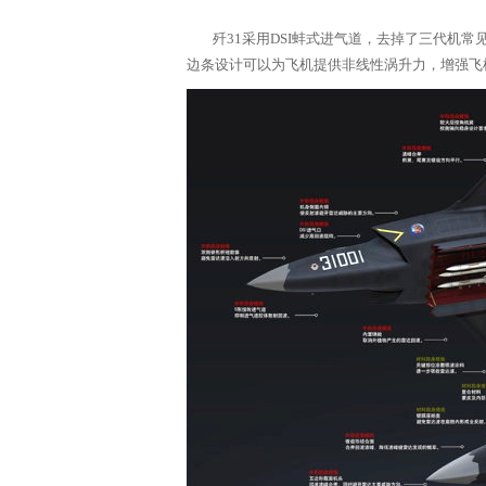
歼31采用DSI蚌式进气道，去掉了三代机常
边条设计可以为飞机提供非线性涡升力，增强飞