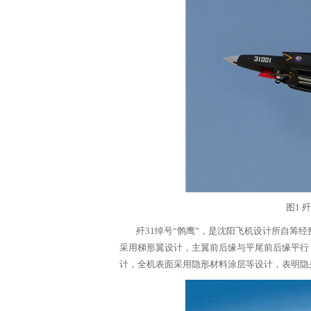
体
中
图1 
歼31绰号“鹘鹰”，是沈阳飞机设计所自筹经
采用梯形翼设计，主翼前后缘与平尾前后缘平行
计，全机表面采用隐形材料涂层等设计，表明隐