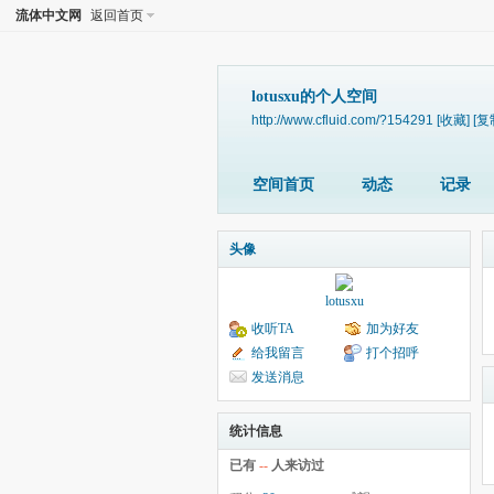
流体中文网
返回首页
lotusxu的个人空间
http://www.cfluid.com/?154291
[收藏]
[复
空间首页
动态
记录
头像
lotusxu
收听TA
加为好友
给我留言
打个招呼
发送消息
统计信息
已有
--
人来访过