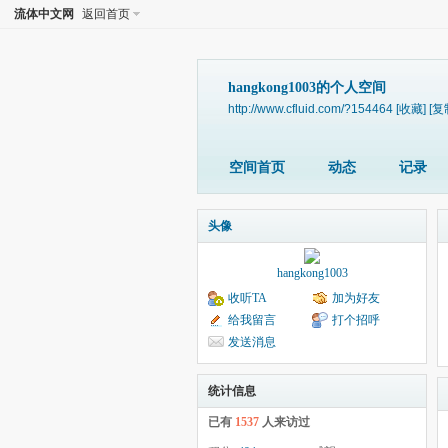
流体中文网
返回首页
hangkong1003的个人空间
http://www.cfluid.com/?154464
[收藏]
[复
空间首页
动态
记录
头像
hangkong1003
收听TA
加为好友
给我留言
打个招呼
发送消息
统计信息
已有
1537
人来访过