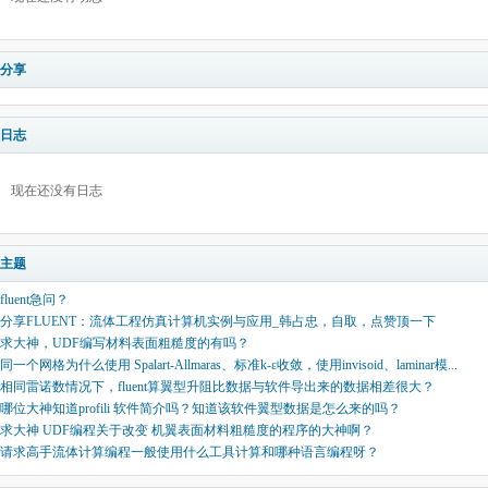
分享
日志
现在还没有日志
主题
fluent急问？
分享FLUENT：流体工程仿真计算机实例与应用_韩占忠，自取，点赞顶一下
求大神，UDF编写材料表面粗糙度的有吗？
同一个网格为什么使用 Spalart-Allmaras、标准k-ε收敛，使用invisoid、laminar模...
相同雷诺数情况下，fluent算翼型升阻比数据与软件导出来的数据相差很大？
哪位大神知道profili 软件简介吗？知道该软件翼型数据是怎么来的吗？
求大神 UDF编程关于改变 机翼表面材料粗糙度的程序的大神啊？
请求高手流体计算编程一般使用什么工具计算和哪种语言编程呀？