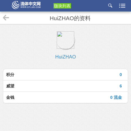
版块列表
etu
HuiZHAO的资料
p
HuiZHAO
积分
0
威望
6
金钱
0 流金