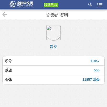
版块列表
etu
鲁秦的资料
p
鲁秦
积分
11857
威望
555
金钱
11857 流金