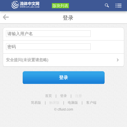
版块列表
etu
登录
p
安全提问(未设置请忽略)
登录
首页
|
登录
|
注册
简易版
|
触屏版
|
电脑版
|
客户端
© cfluid.com