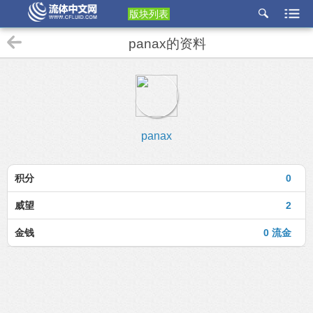
版块列表
etu
panax的资料
p
panax
积分
0
威望
2
金钱
0 流金