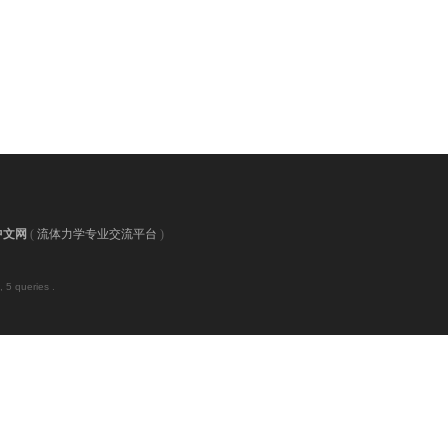
中文网
(
流体力学专业交流平台
)
 5 queries .