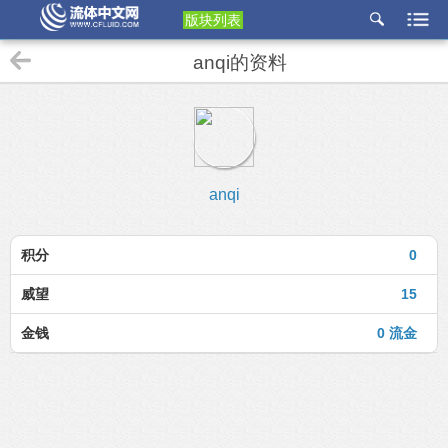
版块列表
etu
anqi的资料
p
anqi
积分
0
威望
15
金钱
0 流金