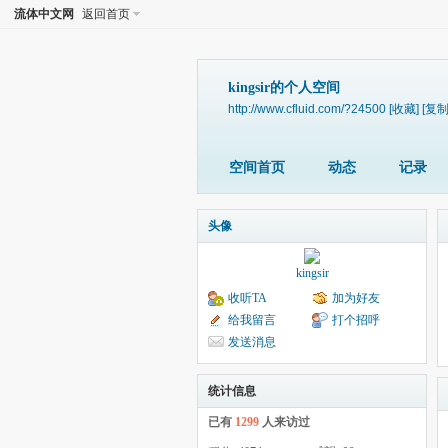
流体中文网
返回首页
kingsir的个人空间
http://www.cfluid.com/?24500
[收藏]
[复制
空间首页
动态
记录
头像
kingsir
收听TA
加为好友
给我留言
打个招呼
发送消息
统计信息
已有
1299
人来访过