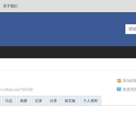
关于我们
加为好
发送消
ww.cfluid.com/?161428
日志
相册
记录
分享
留言板
个人资料