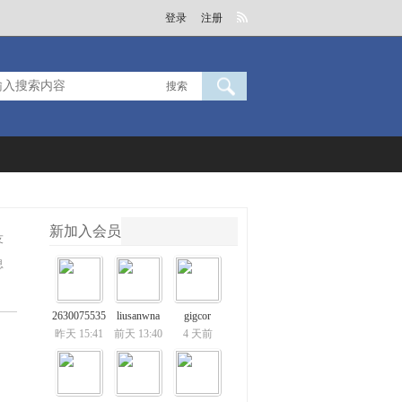
登录
注册
搜索
新加入会员
友
息
2630075535
liusanwna
gigcor
昨天 15:41
前天 13:40
4 天前