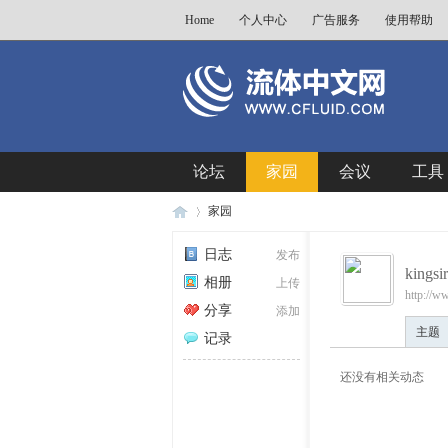
Home
个人中心
广告服务
使用帮助
论坛
家园
会议
工具
家园
日志
发布
kingsir
相册
上传
http://w
流
›
分享
添加
主题
记录
还没有相关动态