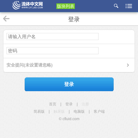
版块列表
etu
登录
p
安全提问(未设置请忽略)
登录
首页
|
登录
|
注册
简易版
|
触屏版
|
电脑版
|
客户端
© cfluid.com