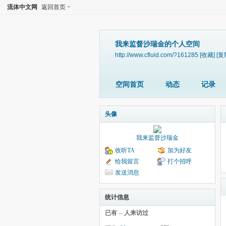
流体中文网
返回首页
我来监督沙瑞金的个人空间
http://www.cfluid.com/?161285
[收藏]
[复
空间首页
动态
记录
头像
我来监督沙瑞金
收听TA
加为好友
给我留言
打个招呼
发送消息
统计信息
已有
--
人来访过