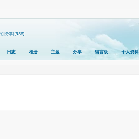
制]
[分享]
[RSS]
日志
相册
主题
分享
留言板
个人资料