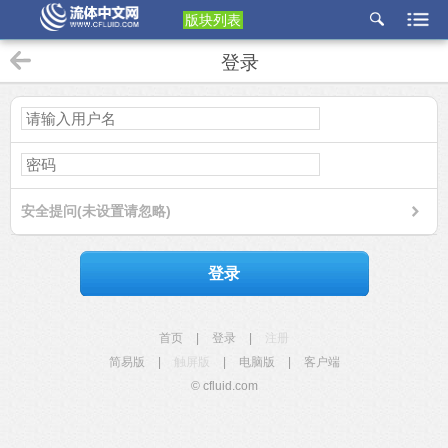
版块列表
etu
登录
p
安全提问(未设置请忽略)
登录
首页
|
登录
|
注册
简易版
|
触屏版
|
电脑版
|
客户端
© cfluid.com