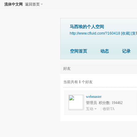
流体中文网
返回首页
马西埃的个人空间
http://www.cfluid.com/?160418
[收藏]
[复
空间首页
动态
记录
好友
当前共有
1
个好友
webmaster
管理员 积分数: 194462
互动
|
收听TA