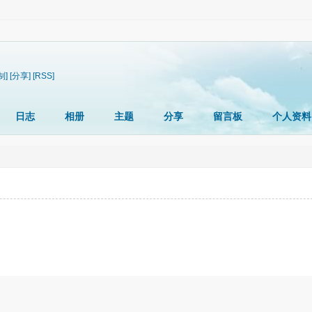
制]
[分享]
[RSS]
日志
相册
主题
分享
留言板
个人资料