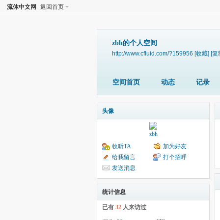
流体中文网
返回首页
zbh的个人空间
http://www.cfluid.com/?159956
[收藏]
[复
空间首页
动态
记录
头像
zbh
收听TA
加为好友
给我留言
打个招呼
发送消息
统计信息
已有
32
人来访过