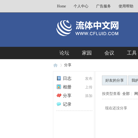
Home
个人中心
广告服务
使用帮助
论坛
家园
会议
工具
分享
日志
发布
好友的分享
我
相册
上传
流
›
按类型查看:
全部
|
网
分享
添加
记录
现在还没分享