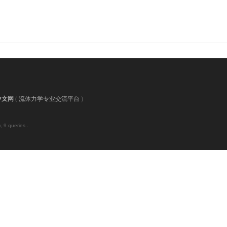
中文网
(
流体力学专业交流平台
)
 9 queries .