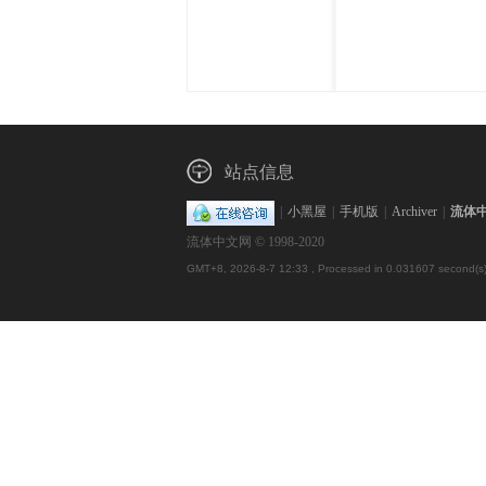
体
站点信息
|
小黑屋
|
手机版
|
Archiver
|
流体
流体中文网 © 1998-2020
中
GMT+8, 2026-8-7 12:33
, Processed in 0.031607 second(s),