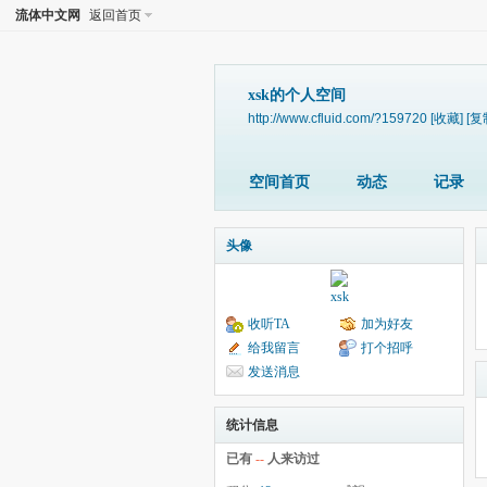
流体中文网
返回首页
xsk的个人空间
http://www.cfluid.com/?159720
[收藏]
[复
空间首页
动态
记录
头像
xsk
收听TA
加为好友
给我留言
打个招呼
发送消息
统计信息
已有
--
人来访过