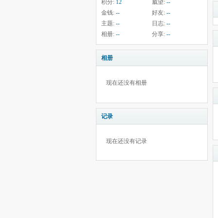
积分:
12
威望:
--
金钱:
--
好友:
--
主题:
--
日志:
--
相册:
--
分享:
--
相册
现在还没有相册
记录
现在还没有记录