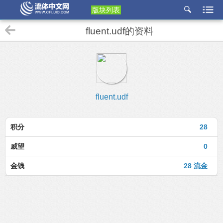
版块列表
etu
fluent.udf的资料
p
fluent.udf
积分
28
威望
0
金钱
28 流金