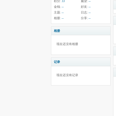
积分:
33
威望:
--
金钱:
--
好友:
--
主题:
--
日志:
--
相册:
--
分享:
--
相册
现在还没有相册
记录
现在还没有记录