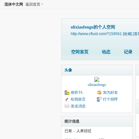
流体中文网
返回首页
olixiaofengo的个人空间
http://www.cfluid.com/?159561
[收藏]
[复
空间首页
动态
记录
头像
olixiaofengo
收听TA
加为好友
给我留言
打个招呼
发送消息
统计信息
已有
--
人来访过