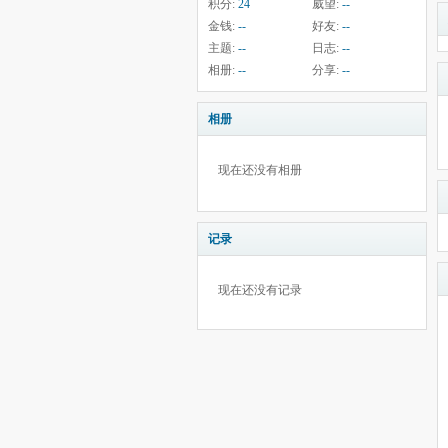
积分:
24
威望:
--
金钱:
--
好友:
--
主题:
--
日志:
--
相册:
--
分享:
--
相册
现在还没有相册
记录
现在还没有记录