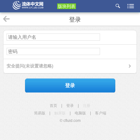
版块列表
etu
登录
p
安全提问(未设置请忽略)
登录
首页
|
登录
|
注册
简易版
|
触屏版
|
电脑版
|
客户端
© cfluid.com