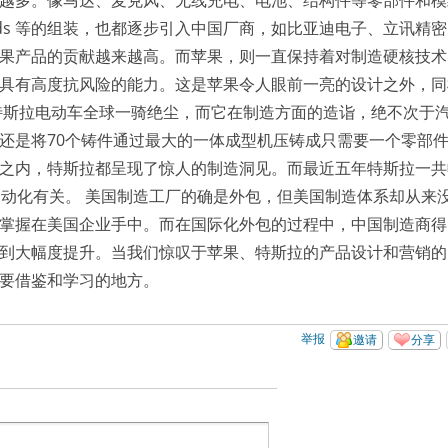
越多。像马达、麦克风、无线充电、电池、结构件等零部件和模
Pods 等的组装，也都逐步引入中国厂商，如比亚迪电子、立讯精
果产品的贡献越来越高。而苹果，则一直保持着对制造硬核技术
具有高度抗风险的能力。这是苹果令人眼前一亮的设计之外，同
特斯拉电动车全球一骑绝尘，而它在制造方面的造诣，绝不次于
还是将70个铸件通过最大的一体成型机压铸成只需要一个零部
之内，特斯拉都呈现了惊人的制造洞见。而最近五年特斯拉一共
自动化有关。 美国制造工厂的确是外包，但美国制造体系却从来
掌握在美国企业手中。而在国际化外包的过程中，中国制造商得
到大幅度提升。当我们惊叹于苹果、特斯拉的产品设计和营销的
要借鉴和学习的地方。
举报
邀请
分享