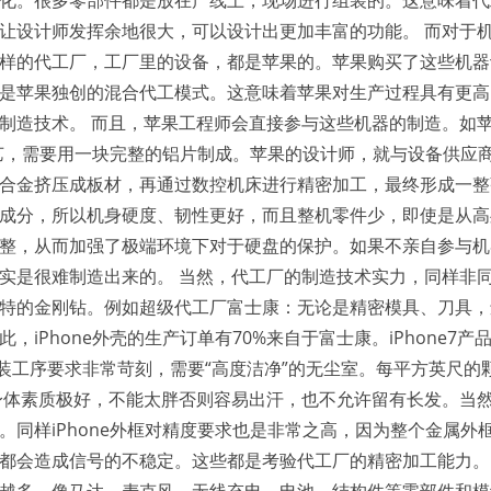
化。很多零部件都是放在产线上，现场进行组装的。这意味着代
让设计师发挥余地很大，可以设计出更加丰富的功能。 而对于
样的代工厂，工厂里的设备，都是苹果的。苹果购买了这些机器
是苹果独创的混合代工模式。这意味着苹果对生产过程具有更高
制造技术。 而且，苹果工程师会直接参与这些机器的制造。如
型工艺，需要用一块完整的铝片制成。苹果的设计师，就与设备供应
合金挤压成板材，再通过数控机床进行精密加工，最终形成一整
成分，所以机身硬度、韧性更好，而且整机零件少，即使是从高
整，从而加强了极端环境下对于硬盘的保护。如果不亲自参与机
实是很难制造出来的。 当然，代工厂的制造技术实力，同样非
特的金刚钻。例如超级代工厂富士康：无论是精密模具、刀具，
iPhone外壳的生产订单有70%来自于富士康。iPhone7产
组装工序要求非常苛刻，需要“高度洁净”的无尘室。每平方英尺的
要身体素质极好，不能太胖否则容易出汗，也不允许留有长发。当
。同样iPhone外框对精度要求也是非常之高，因为整个金属外
都会造成信号的不稳定。这些都是考验代工厂的精密加工能力。