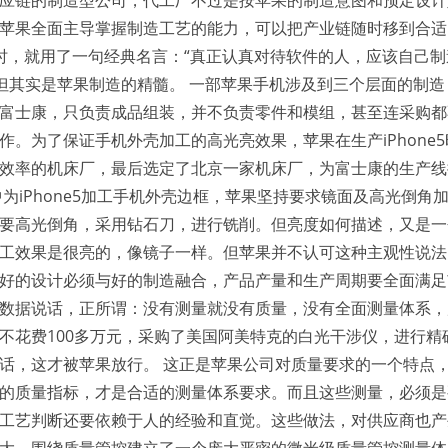
应链的制造型公司，代工厂不过是按苹果的制造意图和预定设计
苹果全面主导掌握制造工艺的能力，可以把产业链随时移到合适
one时，就用了一句经典名言：“真正认真对待软件的人，应该自己
，但其实是苹果制造的精髓。 一部苹果手机涉及到三个层面的制造
富士康，只负责成品组装，并不负责零件和模组，甚至连采购都
。为了保证手机外壳加工的高光亮效果，苹果在生产iPhone
效率的机床厂，最后选定了北京一家机床厂，为富士康的生产线
目中为iPhone5加工手机外壳边框，苹果坚持要求镜面及高光倒角
要高光倒角，采用钻石刀，进行铣削。但亮度如何描述，又是一
工效果是很亮的，像镜子一样。但苹果并不认可这种主观性说法
好的设计必须与好的制造融合，产品产量和生产周期要全面满足
数据说话，正所谓：没有测量就没有质量，没有全面测量体系，
不花费100多万元，采购了美国阿美特克的白光干涉仪，进行精
话，这才被苹果放行。 这正是苹果公司对质量要求的一个特点
的质量指标，才是合适的测量体系要求。而且这些测量，必须是
工艺判断还要依赖于人的经验和直觉。这些做法，对供应商也产