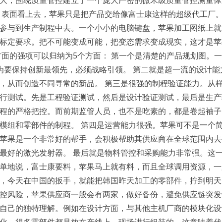
大，围绕质量管控建立了一个庞大严密的微米级质量管控测量体
 表面看上去，苹果只是把产品交给像富士康这样的超级代工厂
参与到生产制程中去。一个小小的电脑键盘，苹果加工图纸上就
标定要求。把不可能变成可能，把变态需求变成现实，这才是苹
面的强项可以归纳为5个方面： 第一个是清楚的产品规划图。一
为要保持创新最领先，必须战略引领。 第二就是超一流的设计能
，从而创造不同寻常的新品。 第三是很强的制程验证能力。从
行测试。先是工程验证测试，然后是设计验证测试，最后是生产
程的严格把控。而前期监管人员，也不是吃素的，都是卷起袖子
模组和零部件的制程。 第四是运营能力很强。苹果可不是一个
苹果是一个非常好的帮手，会积极帮助其供应商在全球范围内去
最好的激光发射器。 最后就是物料管控和采购能力非常强。这
单地说，富士康要料，苹果马上就有料，而且全球调用资源，一
，今天在中国的扳手，就能把韩国昨天加工的零部件，拧到明天
控风险，苹果供应商一般会有两家，做好备份，避免供应链突发
自己的独特理解。例如在设计方面，与其他主机厂商的模块化设