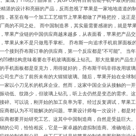
。集成了118亿个晶体管，其GPU则有目前智能手机中最快的
些精湛的设计和亮丽的产品，反而忽视了苹果是一家地地道道的
指，甚至在每一个加工工艺细节上苹果都做了严格把控，这正是
厂商的不同之处。 而中国制造界，其实最需要感谢的，就是苹
，苹果产业链的中国供应商越来越多，从表面看，苹果把产品交
，苹果从来不是只做甩手掌柜。 乔布斯一向追求手机前屏面板
一个接到乔布斯订单的供应商，第一个反应都是“不可能”。 当年
面听筒的凹槽结构意味着要在手机玻璃面板上钻孔。那大批量的产品生
的手机面板都是亚克力，用得挺好的，乔布斯干吗非得改用玻璃
公司生产出了前所未有的大猩猩玻璃。随后，苹果开始在全球制
一家以小刀见长的机床企业。然而，这家中国企业从接触的一开
振动低、纹路少，但玻璃上钻孔，听上去仍然是变态的需求。这
接碎。可以说，刚开始的加工良率为零。经过反复调试，苹果工
应商都认为不可能解决的问题。苹果设计师每一次设计，都是对
应商都要开始研究工艺。这其中中国制造商，自然是受益巨大。
销的公司，恰恰相反，它是一家卓越的虚拟制造商。准确地说，