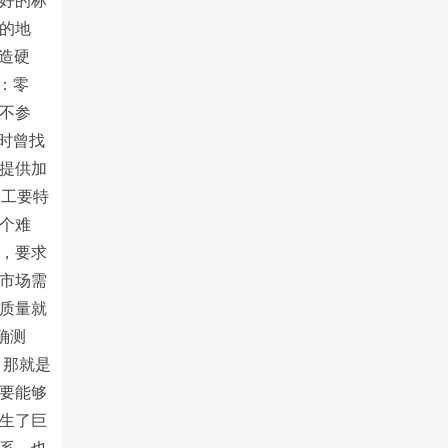
好的标
的地
制造硬
：零
不参
5时曾找
提供加
加工要特
个难
，要求
市场需
质量就
确测
，那就是
要能够
生了巨