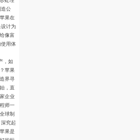
图形处理
制造公
苹果在
果设计为
给像富
的使用体
产，如
？苹果
造界寻
始，直
家企业
程师一
全球制
 深究起
苹果是