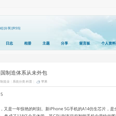
制]
[分享]
[RSS]
日志
相册
主题
分享
留言板
个人资料
 美国制造体系从未外包
:
制造业
|
系统分类:
科普
|
苹果
15
新品，又是一年惊艳的时刻。新iPhone 5G手机的A14仿生芯片，