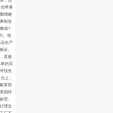
系，也
。但苹果
围绕键
果制造
般按1-
力。他
样品生产
验证。
，直接
简单的买
寻找先
一点上，
般零部
美国经
缺货。
计理念