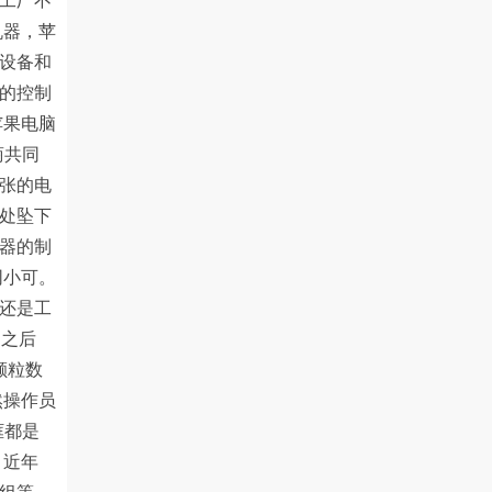
工厂不
机器，苹
设备和
的控制
苹果电脑
商共同
张的电
处坠下
器的制
同小可。
还是工
品之后
颗粒数
然操作员
框都是
 近年