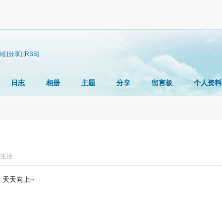
制]
[分享]
[RSS]
日志
相册
主题
分享
留言板
个人资料
:
生活
，天天向上~