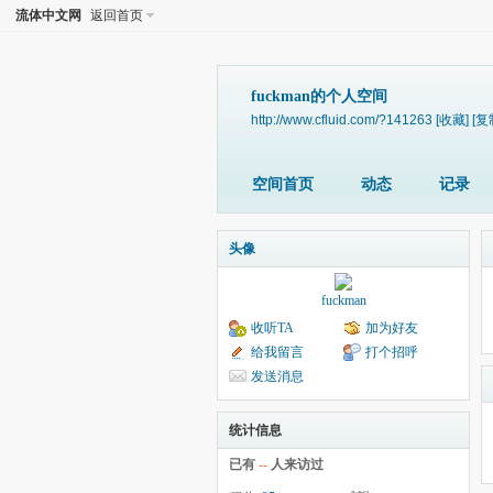
流体中文网
返回首页
fuckman的个人空间
http://www.cfluid.com/?141263
[收藏]
[复
空间首页
动态
记录
头像
fuckman
收听TA
加为好友
给我留言
打个招呼
发送消息
统计信息
已有
--
人来访过