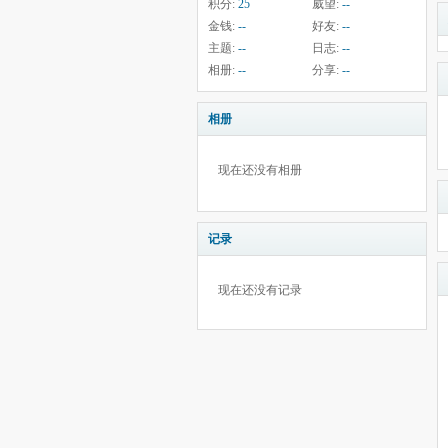
积分:
25
威望:
--
金钱:
--
好友:
--
主题:
--
日志:
--
相册:
--
分享:
--
相册
现在还没有相册
记录
现在还没有记录