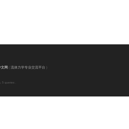
中文网
(
流体力学专业交流平台
)
 5 queries .