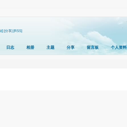
制]
[分享]
[RSS]
日志
相册
主题
分享
留言板
个人资料