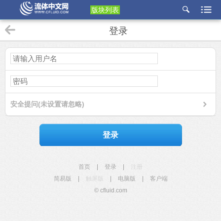
版块列表
etu
登录
p
安全提问(未设置请忽略)
登录
首页
|
登录
|
注册
简易版
|
触屏版
|
电脑版
|
客户端
© cfluid.com